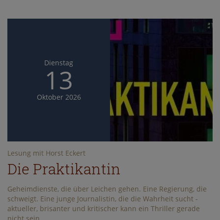
Dienstag
13
Oktober
2026
Lesung mit Horst Eckert
Die Praktikantin
Geheimdienste, die über Leichen gehen. Eine Regierung, die
schweigt. Eine junge Journalistin, die die Wahrheit sucht -
aktueller, brisanter und kritischer kann ein Thriller gerade
nicht sein.