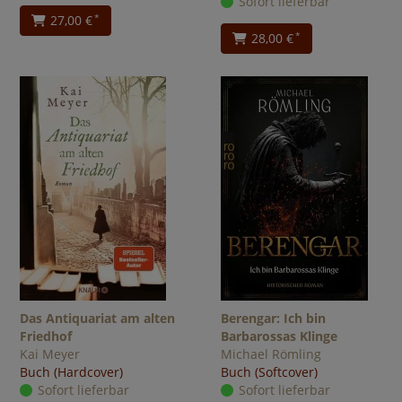
Sofort lieferbar
27,00 €
*
28,00 €
*
Das Antiquariat am alten
Berengar: Ich bin
Friedhof
Barbarossas Klinge
Kai Meyer
Michael Römling
Buch (Hardcover)
Buch (Softcover)
Sofort lieferbar
Sofort lieferbar