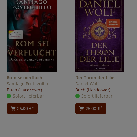
Rom sei verflucht
Der Thron der Lilie
Santiago Posteguillo
Daniel Wolf
Buch (Hardcover)
Buch (Hardcover)
Sofort lieferbar
Sofort lieferbar
26,00 €
25,00 €
*
*