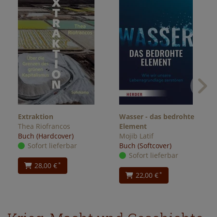
Extraktion
Wasser - das bedrohte
Thea Riofrancos
Element
Buch (Hardcover)
Mojib Latif
Sofort lieferbar
Buch (Softcover)
Sofort lieferbar
28,00 €
*
22,00 €
*