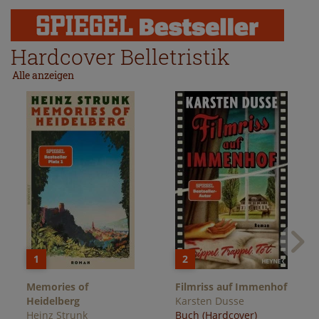
Hardcover Belletristik
Alle anzeigen
1
2
Memories of
Filmriss auf Immenhof
Heidelberg
Karsten Dusse
Heinz Strunk
Buch (Hardcover)