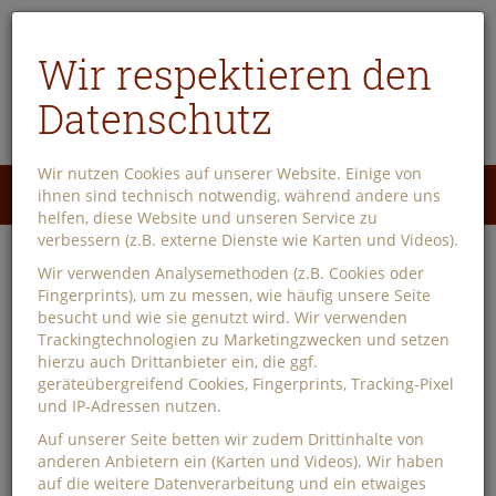
Wir respektieren den
Datenschutz
Wir nutzen Cookies auf unserer Website. Einige von
Menü
ihnen sind technisch notwendig, während andere uns
0
helfen, diese Website und unseren Service zu
verbessern (z.B. externe Dienste wie Karten und Videos).
Aktuelles aus der
Wir verwenden Analysemethoden (z.B. Cookies oder
Fingerprints), um zu messen, wie häufig unsere Seite
Buchhandlung
besucht und wie sie genutzt wird. Wir verwenden
Trackingtechnologien zu Marketingzwecken und setzen
hierzu auch Drittanbieter ein, die ggf.
Aufgrund des erhöhten Schulbuchaufkommens und der
geräteübergreifend Cookies, Fingerprints, Tracking-Pixel
Ferienzeit erhöht sich die Lieferzeit auf zwei Werktage.
und IP-Adressen nutzen.
Auf unserer Seite betten wir zudem Drittinhalte von
Willkommen in der
anderen Anbietern ein (Karten und Videos). Wir haben
auf die weitere Datenverarbeitung und ein etwaiges