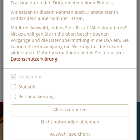
Buchhandlung Bücken - Wir
Tracking durch den Drittanbieter keinen Einfluss.
machen Overath lesenswert
Wir setzen in diesem Rahmen auch Dienstleister in
Drittländern außerhalb der EU ein.
Bei uns finden Sie Romane, Krimis, Sachbücher, Ratgeber,
Mit Ihrer Auswahl, indem Sie z.B. auf "Alle akzeptieren"
Kinderbücher, eBooks, Hörbücher, kleine Geschenkideen und
klicken, willigen Sie in die oben beschriebenen
vieles mehr.
Vorgänge und die Datenübermittlung in die USA ein. Sie
Stöbern Sie in unserem Online-Shop und lassen Sie sich Ihre
können Ihre Einwilligung mit Wirkung für die Zukunft
Bestellung portofrei nach Hause oder für den nächsten Tag
widerrufen. Mehr Informationen finden Sie in unserer
zur Abholung in unsere Buchhandlung liefern. Damit tun Sie
Datenschutzerklärung.
auch noch etwas Gutes für die Umwelt. Denn die Ware wird
in klimafreundlichen Mehrwegwannen über Nacht in unsere
Buchhandlung geliefert.
Notwendig
Wir wünschen Ihnen viel Spaß beim Stöbern!
Statistik
Personalisierung
Alle akzeptieren
Bereit für das Rätsel?
Nicht notwendige ablehnen
Mehr erfahren
Auswahl speichern